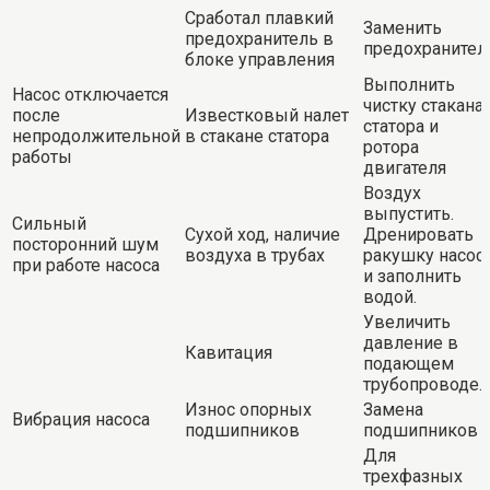
Сработал плавкий
Заменить
предохранитель в
предохранител
блоке управления
Выполнить
Насос отключается
чистку стакана
после
Известковый налет
статора и
непродолжительной
в стакане статора
ротора
работы
двигателя
Воздух
выпустить.
Сильный
Сухой ход, наличие
Дренировать
посторонний шум
воздуха в трубах
ракушку насос
при работе насоса
и заполнить
водой.
Увеличить
давление в
Кавитация
подающем
трубопроводе.
Износ опорных
Замена
Вибрация насоса
подшипников
подшипников
Для
трехфазных