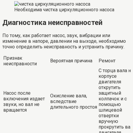
Необходима чистка циркуляционного насоса
Диагностика неисправностей
По тому, как работает насос, звук, вибрации или
изменение в напоре, давлении на выходе, необходимо
точно определить неисправность и устранить причину.
Признак
Вероятная причина
Ремонт
неисправности
С торца вала н
корпусе
двигателя
открутить
Насос после
защитный
Окисление вала,
включения издает
колпачок и с
вследствие
звуки, но вал не
помощью
длительного простоя
вращается
шлицевой
отвертки
вручную
прокрутить вал
двигателя.