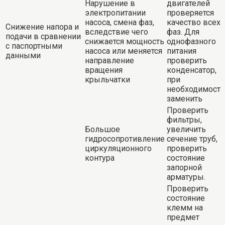
Нарушение в
двигателей
электропитании
проверяется
насоса, смена фаз,
качество всех
Снижение напора и
вследствие чего
фаз. Для
подачи в сравнении
снижается мощность
однофазного
с паспортными
насоса или меняется
питания
данными
направление
проверить
вращения
конденсатор,
крыльчатки
при
необходимости
заменить
Проверить
фильтры,
Большое
увеличить
гидросопротивление
сечение труб,
циркуляционного
проверить
контура
состояние
запорной
арматуры.
Проверить
состояние
клемм на
предмет