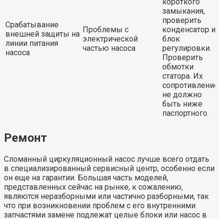
короткого
замыкания,
проверить
Срабатывание
Проблемы с
конденсатор и
внешней защиты на
электрической
блок
линии питания
частью насоса
регулировки.
насоса
Проверить
обмотки
статора. Их
сопротивление
не должно
быть ниже
паспортного.
Ремонт
Сломанный циркуляционный насос лучше всего отдать
в специализированный сервисный центр, особенно если
он еще на гарантии. Большая часть моделей,
представленных сейчас на рынке, к сожалению,
являются неразборными или частично разборными, так
что при возникновении проблем с его внутренними
запчастями замене подлежат целые блоки или насос в