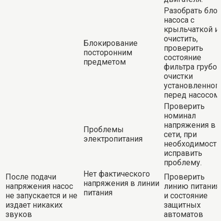
Разобрать бло
насоса с
крыльчаткой и
очистить,
Блокирование
проверить
посторонним
состояние
предметом
фильтра грубо
очистки
установленног
перед насосом
Проверить
номинал
напряжения в
Проблемы
сети, при
электропитания
необходимости
исправить
проблему.
Нет фактического
После подачи
Проверить
напряжения в линии
напряжения насос
линию питания
питания
не запускается и не
и состояние
издает никаких
защитных
звуков
автоматов