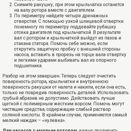
Снимите ракушку, при этом крыльчатка останется
на валу ротора вместе с двигателем.
По периметру найдите четыре дренажных
отверстия. С помощью узкой шлицевой отвертки
понемногу по периметру поддевайте рубашку
отсека двигателя под крыльчаткой. В результате
вал с ротором и крыльчаткой выйдут из пазов и
стакана статора. Помочь себе можно, если
открутить защитную пробку с внешней стороны
насоса, вставить в прорезь на торце вала отвертку
и легкими ударами выбивать вал из опорного
подшипника.
Разбор на этом завершен. Теперь следует очистить
поверхность ротора, крыльчатки и внутреннюю
поверхность ракушки от налета и накипи, если она есть,
только не повредив поверхность деталей. Использовать
грубый абразив не допустимо. Действовать лучше
щеткой с полимерным жестким ворсом. Помочь могут
чистящие средства, содержащие слабый раствор
соляной кислоты. В крайнем случае, применяется самый
мелкий наждак – «нулевка».
Для насосов с мокрым ротором
, важно проверить