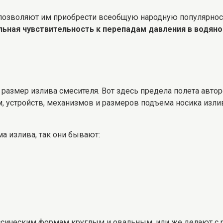
позволяют им приобрести всеобщую народную популярност
льная чувствительность к перепадам давления в водяно
 и размер излива смесителя. Вот здесь предела полета авт
м, устройств, механизмов и размеров подъема носика изли
а излива, так они бывают:
ссическим формам круглым и овальным, или же делают с